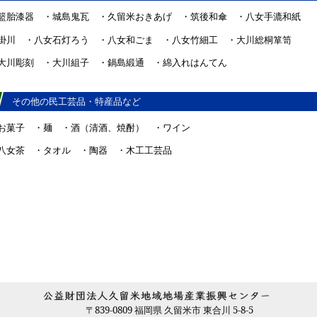
籃胎漆器 ・城島鬼瓦 ・久留米おきあげ ・筑後和傘 ・八女手漉和紙
掛川 ・八女石灯ろう ・八女和ごま ・八女竹細工 ・大川総桐箪笥
大川彫刻 ・大川組子 ・鍋島緞通 ・綿入れはんてん
その他の民工芸品・特産品など
お菓子 ・麺 ・酒（清酒、焼酎） ・ワイン
八女茶 ・タオル ・陶器 ・木工工芸品
〒839-0809 福岡県 久留米市 東合川 5-8-5